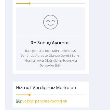
3 - Sonuç Aşaması
T
rinde
Bu Aşamalardan Sonra Randevu
0212 880
a Veya
Gününde Adreste Olunup Gerekli Tamir
Soru
espiti
Montaj veya Ölçü İşlemi Başarıyla
r
Gerçekleştirilir
Hizmet Verdiğimiz Markaları