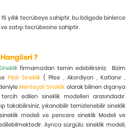
yıllık tecrübeye sahiptir, bu bölgede binlerce
ve satışı tecrübesine sahiptir.
 Hangileri ?
Selma Aldındağ
Emir Yıldırım
Müşteri 2019
Müşteri 2018
Sineklik
firmamızdan temin edebilirsiniz. Bizim
ncerelerimizin sinekliklerini
penceremiz çok fazla soğ
ise
Pileli Sineklik
( Plise , Akordiyon , Katlanır ,
apenim com a yaptırdık çok
alıyordu özellikler önden a
edeniyle
Menteşeli Sineklik
olarak bilinen dışarıya
mnun kaldık çok kısa sürede
bu siteden halil ustaya ulas
n getirip taktılar sağolsunlar.
pencerenin ayarlarını yap
 tercih edilen sineklik modelleri arasındadır.
sıkıntı kalmadı
ıp takabilirsiniz, yıkanabilir temizlenebilir sineklik
 sineklik modeli ve pencere sineklik Modeli ve
dilebilmektedir. Ayrıca sürgülü sineklik modeli,