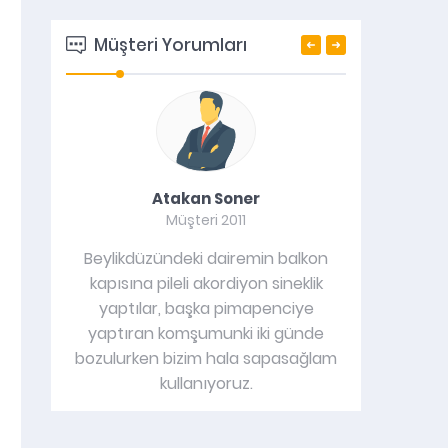
Müşteri Yorumları
Atakan Soner
Müşteri 2011
uk hava
Beylikdüzündeki dairemin balkon
rkalardan
kapısına pileli akordiyon sineklik
tık geldi
yaptılar, başka pimapenciye
tı hiç
yaptıran komşumunki iki günde
bozulurken bizim hala sapasağlam
kullanıyoruz.