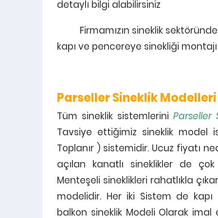
detaylı bilgi alabilirsiniz
Firmamızın sineklik sektöründe 15 
kapı ve pencereye sinekliği montajı 
Parseller Sineklik Modelleri
Tüm sineklik sistemlerini
Parseller 
pe
Tavsiye ettiğimiz sineklik model 
pim
Toplanır ) sistemidir. Ucuz fiyatı n
me
heme
açılan kanatlı sineklikler de çok
Menteşeli sineklikleri rahatlıkla çıkar
modelidir. Her iki Sistem de kapı
balkon sineklik Modeli Olarak imal e