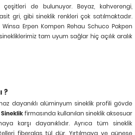
k çeşitleri de bulunuyor. Beyaz, kahverengi,
sit gri, gibi sineklik renkleri çok satılmaktadır.
n Winsa Erpen Kompen Rehau Schuco Pakpen
inekliklerimiz tam uyum sağlar hiç açılık aralık
ı ?
maz dayanıklı alüminyum sineklik profili gövde
 Sineklik
firmasında kullanılan sineklik aksesuar
ılmaya karşı dayanıklıdır. Ayrıca tüm sineklik
 telleri fiberglas tül dür. Yırtılmaya ve güneşe