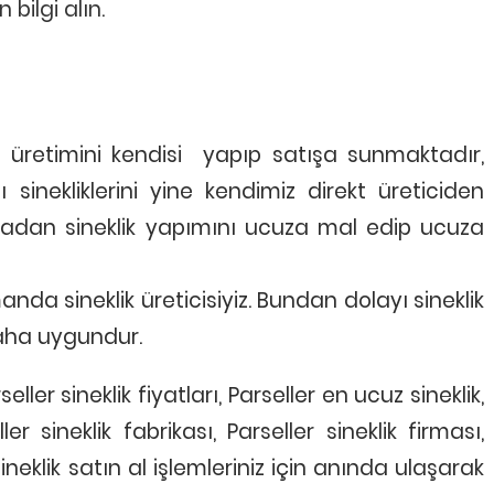
n bilgi alın.
n üretimini kendisi yapıp satışa sunmaktadır,
 sinekliklerini yine kendimiz direkt üreticiden
 - Randevu Aşaması
2 - Tespit Aşaması
madan sineklik yapımını ucuza mal edip ucuza
24 61 78 Numaralı Telefon Bizi
Özellikle Arızalı Pencere Taleple
rak veya Whatsapp Üzerinde
Tespit Aşaması Önemli Telefond
ak Randevu Talebinde Bulunun
Yerinde Keşif Yapılarak Sorun T
Çözümü ve Fiyatı Netleştirili
nda sineklik üreticisiyiz. Bundan dolayı sineklik
daha uygundur.
rseller sineklik fiyatları, Parseller en ucuz sineklik,
er sineklik fabrikası, Parseller sineklik firması,
 sineklik satın al işlemleriniz için anında ulaşarak