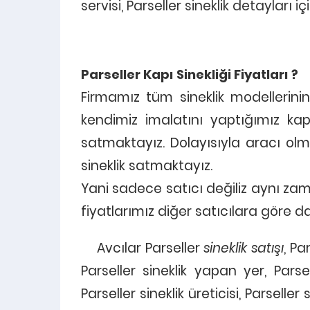
servisi, Parseller sineklik detayları içi
Parseller Kapı Sinekliği Fiyatları ?
Firmamız tüm sineklik modellerini
kendimiz imalatını yaptığımız kapı
1
satmaktayız. Dolayısıyla aracı ol
0538 9
Araya
sineklik satmaktayız.
Yazar
Yani sadece satıcı değiliz aynı zama
fiyatlarımız diğer satıcılara göre 
Avcılar Parseller
sineklik satışı
, Pa
Parseller sineklik yapan yer, Parsell
Parseller sineklik üreticisi, Parseller