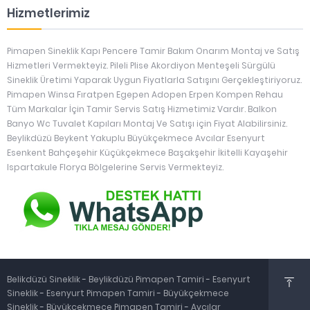
Hizmetlerimiz
Pimapen Sineklik Kapı Pencere Tamir Bakım Onarım Montaj ve Satış
Hizmetleri Vermekteyiz. Pileli Plise Akordiyon Menteşeli Sürgülü
Sineklik Üretimi Yaparak Uygun Fiyatlarla Satışını Gerçekleştiriyoruz.
Pimapen Winsa Fıratpen Egepen Adopen Erpen Kompen Rehau
Tüm Markalar İçin Tamir Servis Satış Hizmetimiz Vardır. Balkon
Banyo Wc Tuvalet Kapıları Montaj Ve Satışı için Fiyat Alabilirsiniz.
Beylikdüzü Beykent Yakuplu Büyükçekmece Avcılar Esenyurt
Esenkent Bahçeşehir Küçükçekmece Başakşehir İkitelli Kayaşehir
Ispartakule Florya Bölgelerine Servis Vermekteyiz.
Belikdüzü Sineklik
-
Beylikdüzü Pimapen Tamiri
-
Esenyurt
Sineklik
-
Esenyurt Pimapen Tamiri
-
Büyükçekmece
Sineklik
-
Büyükçekmece Pimapen Tamiri
-
Avcılar