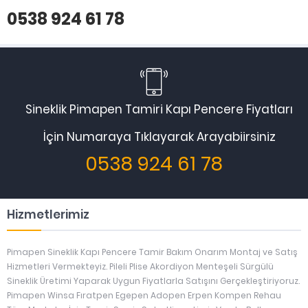
0538 924 61 78
Sineklik Pimapen Tamiri Kapı Pencere Fiyatları
İçin Numaraya Tıklayarak Arayabiirsiniz
0538 924 61 78
Hizmetlerimiz
Pimapen Sineklik Kapı Pencere Tamir Bakım Onarım Montaj ve Satış
Hizmetleri Vermekteyiz. Pileli Plise Akordiyon Menteşeli Sürgülü
Sineklik Üretimi Yaparak Uygun Fiyatlarla Satışını Gerçekleştiriyoruz.
Pimapen Winsa Fıratpen Egepen Adopen Erpen Kompen Rehau