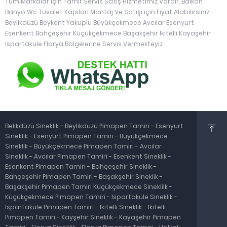
Tüm Markalar İçin Tamir Servis Satış Hizmetimiz Vardır. Balkon
Banyo Wc Tuvalet Kapıları Montaj Ve Satışı için Fiyat Alabilirsiniz.
Beylikdüzü Beykent Yakuplu Büyükçekmece Avcılar Esenyurt
Esenkent Bahçeşehir Küçükçekmece Başakşehir İkitelli Kayaşehir
Ispartakule Florya Bölgelerine Servis Vermekteyiz.
Belikdüzü Sineklik
-
Beylikdüzü Pimapen Tamiri
-
Esenyurt
Sineklik
-
Esenyurt Pimapen Tamiri
-
Büyükçekmece
Sineklik
-
Büyükçekmece Pimapen Tamiri
-
Avcılar
Sineklik
-
Avcılar Pimapen Tamiri
-
Esenkent Sineklik
-
Esenkent Pimapen Tamiri
-
Bahçeşehir Sineklik
-
Bahçeşehir Pimapen Tamiri
-
Başakşehir Sineklik
-
Başakşehir Pimapen Tamiri
Küçükçekmece Sineklilk
-
Küçükçekmece Pimapen Tamiri
-
Ispartakule Sineklik
-
Ispartakule Pimapen Tamiri
-
İkitelli Sineklik
-
İkitelli
Pimapen Tamiri
-
Kayşehir Sineklik
-
Kayaşehir Pimapen