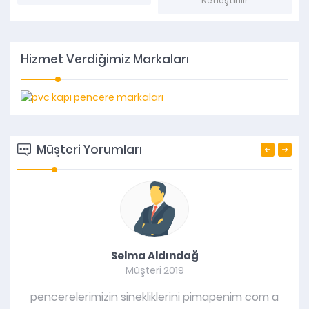
Netleştirilir
Hizmet Verdiğimiz Markaları
Müşteri Yorumları
Selma Aldındağ
Müşteri 2019
pencerelerimizin sinekliklerini pimapenim com a
pe