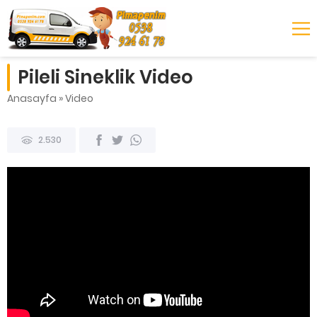
Pileli Sineklik Video
Anasayfa
»
Video
2.530