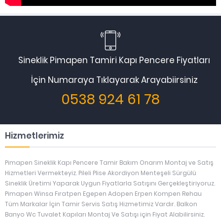
Sineklik Pimapen Tamiri Kapı Pencere Fiyatları
İçin Numaraya Tıklayarak Arayabiirsiniz
0538 924 61 78
Hizmetlerimiz
Pimapen Sineklik Kapı Pencere Tamir Bakım Onarım Montaj ve Satış
Hizmetleri Vermekteyiz. Pileli Plise Akordiyon Menteşeli Sürgülü
Sineklik Üretimi Yaparak Uygun Fiyatlarla Satışını Gerçekleştiriyoruz.
Pimapen Winsa Fıratpen Egepen Adopen Erpen Kompen Rehau
Tüm Markalar İçin Tamir Servis Satış Hizmetimiz Vardır. Balkon
Banyo Wc Tuvalet Kapıları Montaj Ve Satışı için Fiyat Alabilirsiniz.