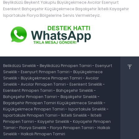
Beylikdüzü Beykent Yakuplu Büyükçekmece Avcılar Esenyurt
Esenkent Bahçeşehir Küçükçekmece Başakşehir İkitelli Kayaşehir
Ispartakule Florya Bölgelerine Servis Vermekteyiz.
Belikdüzü Sineklik
-
Beylikdüzü Pimapen Tamiri
-
Esenyurt
Sineklik
-
Esenyurt Pimapen Tamiri
-
Büyükçekmece
Sineklik
-
Büyükçekmece Pimapen Tamiri
-
Avcılar
Sineklik
-
Avcılar Pimapen Tamiri
-
Esenkent Sineklik
-
Esenkent Pimapen Tamiri
-
Bahçeşehir Sineklik
-
Bahçeşehir Pimapen Tamiri
-
Başakşehir Sineklik
-
Başakşehir Pimapen Tamiri
Küçükçekmece Sineklilk
-
Küçükçekmece Pimapen Tamiri
-
Ispartakule Sineklik
-
Ispartakule Pimapen Tamiri
-
İkitelli Sineklik
-
İkitelli
Pimapen Tamiri
-
Kayşehir Sineklik
-
Kayaşehir Pimapen
Tamiri
-
Florya Sineklik
-
Florya Pimapen Tamiri
-
Halkalı
Sineklik
-
Halkalı Pimapen Tamiri