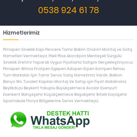
0538 924 61 78
Hizmetlerimiz
Pimapen Sineklik Kapı Pencere Tamir Bakım Onarım Montaj ve Satış
Hizmetleri Vermekteyiz. Pileli Plise Akordiyon Menteşeli Sürgülü
Sineklik Üretimi Yaparak Uygun Fiyatlarla Satışını Gerçekleştiriyoruz.
Pimapen Winsa Fıratpen Egepen Adopen Erpen Kompen Rehau
Tüm Markalar İçin Tamir Servis Satış Hizmetimiz Vardır. Balkon
Banyo Wc Tuvalet Kapıları Montaj Ve Satışı için Fiyat Alabilirsiniz.
Beylikdüzü Beykent Yakuplu Büyükçekmece Avcılar Esenyurt
Esenkent Bahçeşehir Küçükçekmece Başakşehir İkitelli Kayaşehir
Ispartakule Florya Bölgelerine Servis Vermekteyiz.