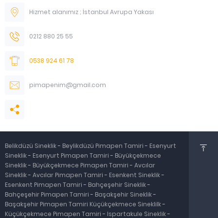
Hizmet alanımız ; İstanbul Avrupa Yakası
0212 880 25 55
0538 924 61 78
pimapenim@gmail.com
Belikdüzü Sineklik
-
Beylikdüzü Pimapen Tamiri
-
Esenyurt
Sineklik
-
Esenyurt Pimapen Tamiri
-
Büyükçekmece
Sineklik
-
Büyükçekmece Pimapen Tamiri
-
Avcılar
Sineklik
-
Avcılar Pimapen Tamiri
-
Esenkent Sineklik
-
Esenkent Pimapen Tamiri
-
Bahçeşehir Sineklik
-
Bahçeşehir Pimapen Tamiri
-
Başakşehir Sineklik
-
Başakşehir Pimapen Tamiri
Küçükçekmece Sineklilk
-
Küçükçekmece Pimapen Tamiri
-
Ispartakule Sineklik
-