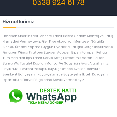
0538 924 61 78
Hizmetlerimiz
Pimapen Sineklik Kapı Pencere Tamir Bakım Onarım Montaj ve Satış
Hizmetleri Vermekteyiz. Pileli Plise Akordiyon Menteşeli Sürgülü
Sineklik Üretimi Yaparak Uygun Fiyatlarla Satışını Gerçekleştiriyoruz.
Pimapen Winsa Fıratpen Egepen Adopen Erpen Kompen Rehau
Tüm Markalar İçin Tamir Servis Satış Hizmetimiz Vardır. Balkon
Banyo Wc Tuvalet Kapıları Montaj Ve Satışı için Fiyat Alabilirsiniz.
Beylikdüzü Beykent Yakuplu Büyükçekmece Avcılar Esenyurt
Esenkent Bahçeşehir Küçükçekmece Başakşehir İkitelli Kayaşehir
Ispartakule Florya Bölgelerine Servis Vermekteyiz.