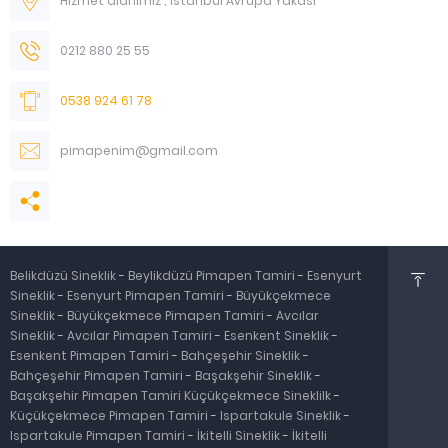
Hizmet alanımız ; İstanbul Avrupa Yakası
0212 880 25 55
0538 924 61 78
pimapenim@gmail.com
Belikdüzü Sineklik
-
Beylikdüzü Pimapen Tamiri
-
Esenyurt
Sineklik
-
Esenyurt Pimapen Tamiri
-
Büyükçekmece
Sineklik
-
Büyükçekmece Pimapen Tamiri
-
Avcılar
Sineklik
-
Avcılar Pimapen Tamiri
-
Esenkent Sineklik
-
Esenkent Pimapen Tamiri
-
Bahçeşehir Sineklik
-
Bahçeşehir Pimapen Tamiri
-
Başakşehir Sineklik
-
Başakşehir Pimapen Tamiri
Küçükçekmece Sineklilk
-
Küçükçekmece Pimapen Tamiri
-
Ispartakule Sineklik
-
Ispartakule Pimapen Tamiri
-
İkitelli Sineklik
-
İkitelli