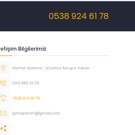
0538 924 61 78
letişim Bilgilerimiz
Hizmet alanımız ; İstanbul Avrupa Yakası
0212 880 25 55
0538 924 61 78
pimapenim@gmail.com