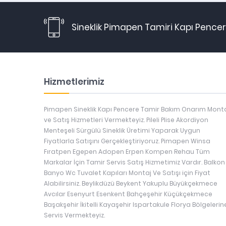
Sineklik Pimapen Tamiri Kapı Pencere
Hizmetlerimiz
Pimapen Sineklik Kapı Pencere Tamir Bakım Onarım Mont
ve Satış Hizmetleri Vermekteyiz. Pileli Plise Akordiyon
Menteşeli Sürgülü Sineklik Üretimi Yaparak Uygun
Fiyatlarla Satışını Gerçekleştiriyoruz. Pimapen Winsa
Fıratpen Egepen Adopen Erpen Kompen Rehau Tüm
Markalar İçin Tamir Servis Satış Hizmetimiz Vardır. Balkon
Banyo Wc Tuvalet Kapıları Montaj Ve Satışı için Fiyat
Alabilirsiniz. Beylikdüzü Beykent Yakuplu Büyükçekmece
Avcılar Esenyurt Esenkent Bahçeşehir Küçükçekmece
Başakşehir İkitelli Kayaşehir Ispartakule Florya Bölgelerin
Servis Vermekteyiz.