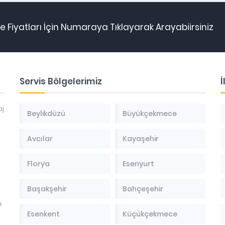
 Fiyatları İçin Numaraya Tıklayarak Arayabiirsiniz
Servis Bölgelerimiz
İ
aj
Beylikdüzü
Büyükçekmece
Avcılar
Kayaşehir
Florya
Esenyurt
Başakşehir
Bahçeşehir
e
Esenkent
Küçükçekmece