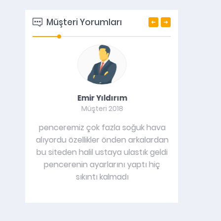
Müşteri Yorumları
Emir Yıldırım
A
Müşteri 2018
erini
penceremiz çok fazla soğuk hava
Beylikdüzü
ık çok
alıyordu özellikler önden arkalardan
kapısına pi
sürede
bu siteden halil ustaya ulastık geldi
yaptılar
lsunlar.
pencerenin ayarlarını yaptı hiç
yaptıran 
sıkıntı kalmadı
bozulurken 
k