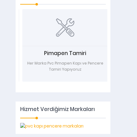
Pimapen Tamiri
ile
Her Marka Pvc Pimapen Kapı ve Pencere
Pileli Akor
Tamiri Yapıyoruz
Model Si
Mo
Hizmet Verdiğimiz Markaları