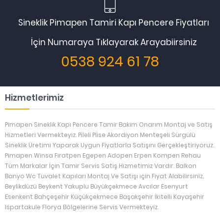
Sineklik Pimapen Tamiri Kapı Pencere Fiyatları
İçin Numaraya Tıklayarak Arayabiirsiniz
0538 924 61 78
Hizmetlerimiz
Pimapen Sineklik Kapı Pencere Tamir Bakım Onarım Montaj ve Satış
Hizmetleri Vermekteyiz. Pileli Plise Akordiyon Menteşeli Sürgülü
Sineklik Üretimi Yaparak Uygun Fiyatlarla Satışını Gerçekleştiriyoruz.
Pimapen Winsa Fıratpen Egepen Adopen Erpen Kompen Rehau
Tüm Markalar İçin Tamir Servis Satış Hizmetimiz Vardır. Balkon
Banyo Wc Tuvalet Kapıları Montaj Ve Satışı için Fiyat Alabilirsiniz.
Beylikdüzü Beykent Yakuplu Büyükçekmece Avcılar Esenyurt
Esenkent Bahçeşehir Küçükçekmece Başakşehir İkitelli Kayaşehir
Ispartakule Florya Bölgelerine Servis Vermekteyiz.