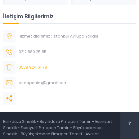
İletişim Bilgilerimiz
Hizmet alanımız ; İstanbul Avrupa Yakası
0212 880 25 55
0538 924 61 78
pimapenim@gmail.com
Belikdüzü Sineklik
-
Beylikdüzü Pimapen Tamiri
-
Esenyurt
Sineklik
-
Esenyurt Pimapen Tamiri
-
Büyükçekmece
Sineklik
-
Büyükçekmece Pimapen Tamiri
-
Avcılar