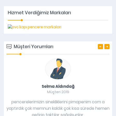
Hizmet Verdiğimiz Markaları
Müşteri Yorumları
ağ
Emir Yıldırım
Müşteri 2018
ni pimapenim com a
penceremiz çok fazla soğuk hava alıyor
k kısa sürede hemen
önden arkalardan bu siteden halil us
lsunlar.
geldi pencerenin ayarlarını yaptı hiç s