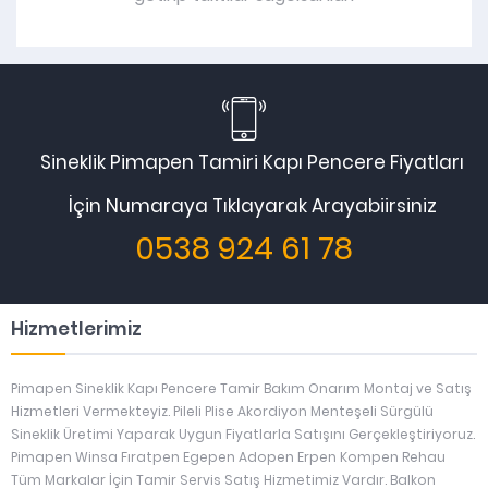
Sineklik Pimapen Tamiri Kapı Pencere Fiyatları
İçin Numaraya Tıklayarak Arayabiirsiniz
0538 924 61 78
Hizmetlerimiz
Pimapen Sineklik Kapı Pencere Tamir Bakım Onarım Montaj ve Satış
Hizmetleri Vermekteyiz. Pileli Plise Akordiyon Menteşeli Sürgülü
Sineklik Üretimi Yaparak Uygun Fiyatlarla Satışını Gerçekleştiriyoruz.
Pimapen Winsa Fıratpen Egepen Adopen Erpen Kompen Rehau
Tüm Markalar İçin Tamir Servis Satış Hizmetimiz Vardır. Balkon