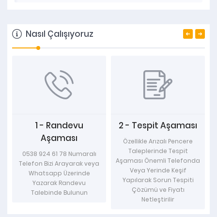
Nasıl Çalışıyoruz
andevu
2 - Tespit Aşaması
3 - Sonuç Aş
ması
Özellikle Arızalı Pencere
Bu Aşamalardan
Taleplerinde Tespit
Randevu Gününde 
1 78 Numaralı
Aşaması Önemli Telefonda
Olunup Gerekli 
 Arayarak veya
Veya Yerinde Keşif
Montaj veya Ölçü
p Üzerinde
Yapılarak Sorun Tespiti
Başarıyla Gerçekleş
k Randevu
Çözümü ve Fiyatı
de Bulunun
Netleştirilir