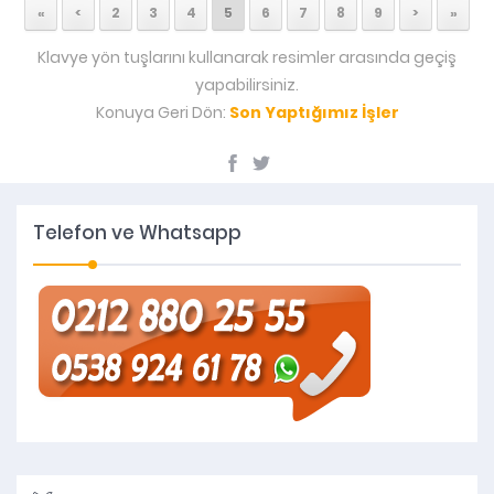
«
<
2
3
4
5
6
7
8
9
>
»
Klavye yön tuşlarını kullanarak resimler arasında geçiş
yapabilirsiniz.
Konuya Geri Dön:
Son Yaptığımız İşler
Telefon ve Whatsapp